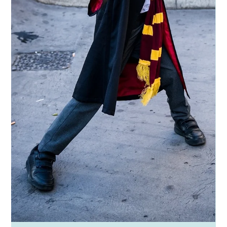
Dana Even- Chen
Feb 8, 2024
2 min read
עונת הזיקוקים
מי שחדש.ה בבריטניה בטח שם.ה לב להפעלות ספונטניות של זיקוקים
בשבוע האחרון ותהה.תה על פשר העניין. "עונת הזיקוקים" נפתחת לרוב
בתקופת חג...