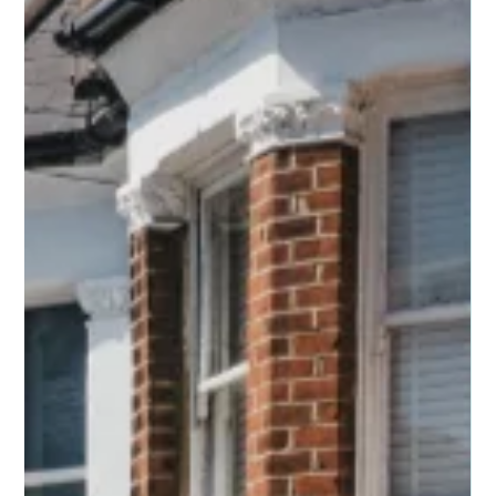
Dana Even- Chen
Oct 26, 2024
1 min read
שעון חורף ושעון קיץ בממלכה
ביום ראשון ה-27 באוקטובר בשעה 01:00 am (הלילה שבין שבת
לראשון) יזוז השעון שעה אחת אחורה ובכך בעצם תתחיל תקופת שעו
החורף עד ה-30 במרץ 25....