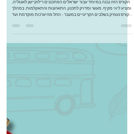
Dana Even- Chen
Jun 12, 2025
1 min read
קורס הכנה לרילוקיישן לאנגליה - כל מה שאתם
לא יודעים שאתם לא יודעים.
הקורס הזה נבנה במיוחד עבור ישראלים המתכננים רילוקיישן לאנגליה,
ומציע ליווי מקיף, מעשי ומדויק לתכנון, התארגנות והתאקלמות. במהלך
הקורס נעמיק בשלבים הקריטיים במעבר - החל מהיערכות מוקדמת ועד
להתבססות בשגרה החדשה. הנושאים המרכזיים שיכוסו בקורס כוללים:
• תהליך חיפוש ושכירת נכס למגורים • מסגרות חינוך לילדים • פתיחת
חשבון בנק וניהול כספים באנגליה • מערכת הבריאות המקומית ודרכי
ההתנהלות מולה • התאקלמות תרבותית, בירוקרטיה, ועוד מה נלמד